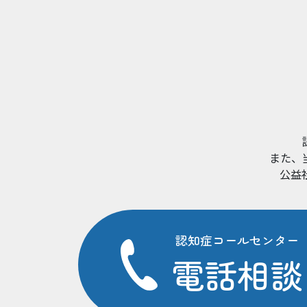
また、
公益
認知症コールセンター
電話相談